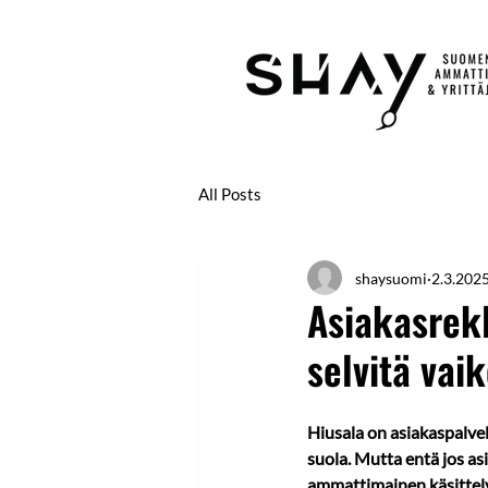
All Posts
shaysuomi
2.3.202
Asiakasrekl
selvitä vaik
Hiusala on asiakaspalve
suola. Mutta entä jos as
ammattimainen käsittely