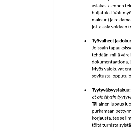
asiakasta ennen tek
huijatuksi. Voit my
maksun) ja reklamaa
jotta asia voidaan t
Työvaiheet ja doku
Joissain tapauksiss
tehdään, millä värei
dokumentaationa, jo
Myös valokuvat enn
sovitusta lopputulo
Tyytyväisyystakuu:
et ole täysin tyyty
Tällainen lupaus lu
purkamaan pettymyst
korjausta, tee se il
töitä turhista syist