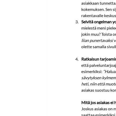
asiakkaan tunnetta.
kokemuksen. Sen sij
rakentavalle keskus
Selvitä ongelman yd
mielestä meni piele
jokin muu? Toista o
liian punertavaksi 
olette samalla sivu
Ratkaisun tarjoami
että palveluntarjoaja
esimerkiksi: 
“Haluai
sävytyksen kylmemm
heti, niin että muo
asiakas suostuu kor
Mitä jos asiakas ei 
Joskus asiakas on 
saattaa esimerkiksi