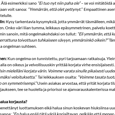
 Älä esimerkiksi sano 
“Ei tuo nyt niin paha ole”
 – se voi mitätöidä 
aan voit sanoa: 
“Ymmärrän, että olet pettynyt.”
  Empaattinen asen
telulle.
in:
 Kysy tarkentavia kysymyksiä, jotta ymmärrät täsmälleen, mikä
en. Onko väri liian tumma, leikkaus epäsymmetrinen, palvelu koettu
min sanoin, mitä ongelmakohdaksi on tullut: 
“Eli ymmärrän, että k
verrattuna toivottuun tuhkaiseen sävyyn, ymmärsinkö oikein?”
 Täm
lla ongelman suhteen.
nen:
 Kun ongelma on tunnistettu, pyri tarjoamaan ratkaisuja. Ylei
lla on oikeus ja velvollisuuskin yrittää korjata virhe ensisijaisesti​
sin mielelläni korjata värin. Voimme varata sinulle pikaisesti uuden
äksi veloituksetta.”
  Tai leikkauksen osalta: 
“Voimme tasata tuota
to on symmetrisempi.”
 Usein asiakas arvostaa, että yrität korjata ti
jaukseen, tee se huolella ja priorisoi se ajanvarauskalenterissa m
halua korjausta?
menettänyt luottamuksen eikä halua sinun koskevan hiuksiinsa uu
 sanoa: 
“En halua enää tätä väriä korjailtavan, pelkään että mene