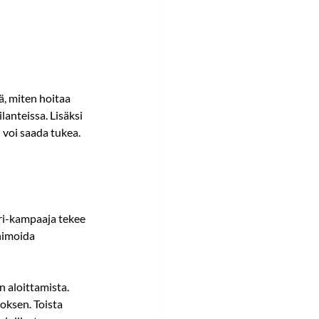
, miten hoitaa 
anteissa. Lisäksi 
n voi saada tukea.
uri-kampaaja tekee 
nimoida 
 aloittamista. 
ksen. Toista 