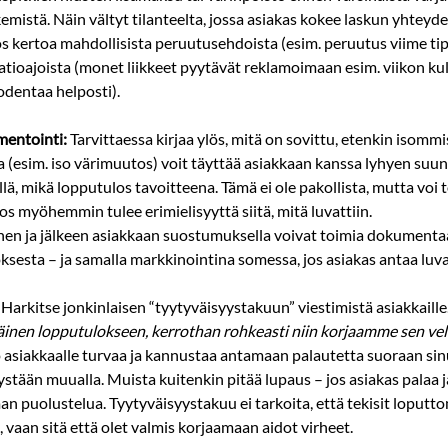
emistä. Näin vältyt tilanteelta, jossa asiakas kokee laskun yhteyde
ös kertoa mahdollisista peruutusehdoista (esim. peruutus viime ti
tioajoista (monet liikkeet pyytävät reklamoimaan esim. viikon kul
odentaa helposti).
mentointi:
 Tarvittaessa kirjaa ylös, mitä on sovittu, etenkin isomm
a (esim. iso värimuutos) voit täyttää asiakkaan kanssa lyhyen suun
llä, mikä lopputulos tavoitteena. Tämä ei ole pakollista, mutta voi 
s myöhemmin tulee erimielisyyttä siitä, mitä luvattiin. 
en ja jälkeen asiakkaan suostumuksella voivat toimia dokumentaa
ksesta – ja samalla markkinointina somessa, jos asiakas antaa luva
 Harkitse jonkinlaisen “tyytyväisyystakuun” viestimistä asiakkaille.
väinen lopputulokseen, kerrothan rohkeasti niin korjaamme sen vel
o asiakkaalle turvaa ja kannustaa antamaan palautetta suoraan sinu
ään muualla. Muista kuitenkin pitää lupaus – jos asiakas palaa j
man puolustelua. Tyytyväisyystakuu ei tarkoita, että tekisit loputto
ä, vaan sitä että olet valmis korjaamaan aidot virheet.