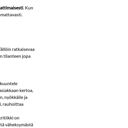
attimaisesti
. Kun 
omattavasti.
Tällöin ratkaisevaa 
 tilanteen jopa 
 kuuntele 
asiakkaan kertoa, 
, nyökkäile ja 
i, rauhoittaa 
ritiikki on 
ältä väheksymästä 