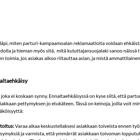
läpi, miten parturi-kampaamoalan reklamaatioita voidaan ehkäistä
olla ja hieman myös sitä,  mitä kuluttajansuojalaki sanoo näissä til
en toimia, jos asiakas aikoo riitauttaa asian, ja mistä ammattilaine
altaehkäisy
 joka ei koskaan synny. Ennaltaehkäisyssä on kyse siitä, että part
akkaan pettymyksen jo etukäteen. Tässä on keinoja, joilla voit mi
äköisyyttä:
toitus:
 Varaa aikaa keskustellaksesi asiakkaan toiveista ennen työn
symyksiä ja varmista, että ymmärrät asiakkaan toivoman lopputulo