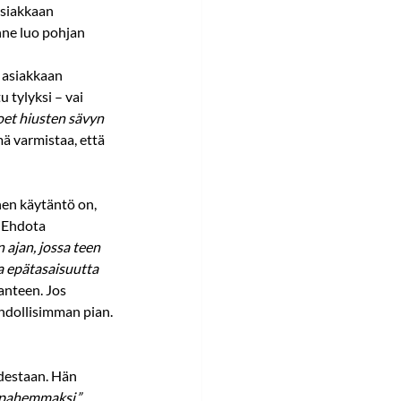
asiakkaan 
ne luo pohjan 
 asiakkaan 
 tylyksi – vai 
oet hiusten sävyn 
ä varmistaa, että 
nen käytäntö on, 
. Ehdota 
 ajan, jossa teen 
 epätasaisuutta 
lanteen. Jos 
ahdollisimman pian.
destaan. Hän 
e pahemmaksi.”