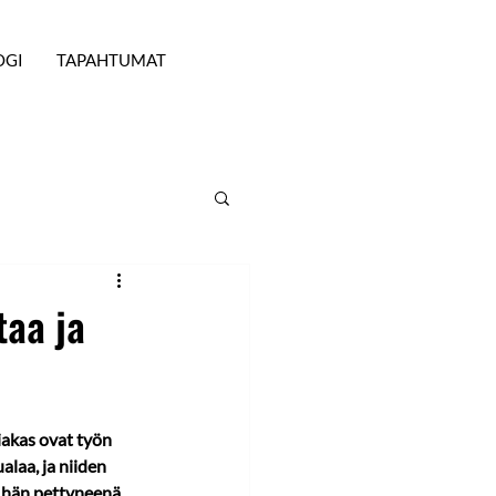
OGI
TAPAHTUMAT
taa ja
akas ovat työn 
laa, ja niiden 
ö hän pettyneenä 