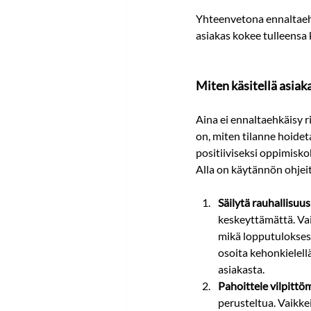
Yhteenvetona ennaltaeh
asiakas kokee tulleensa 
Miten käsitellä asia
Aina ei ennaltaehkäisy rii
on, miten tilanne hoidet
positiiviseksi oppimisko
Alla on käytännön ohjeita
Säilytä rauhallisuus 
keskeyttämättä. Vai
mikä lopputuloksessa
osoita kehonkielellä
asiakasta.
Pahoittele vilpittöm
perusteltua. Vaikkei