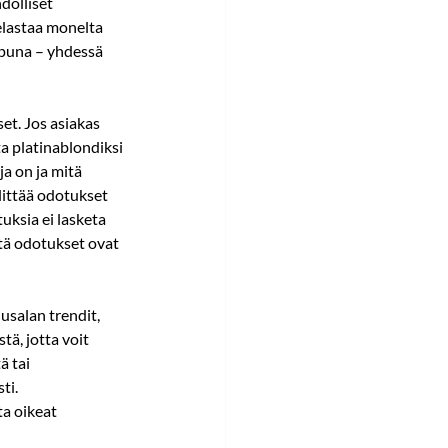
dolliset 
elastaa monelta 
 apuna – yhdessä 
et. Jos asiakas 
ta platinablondiksi 
ja on ja mitä 
ittää odotukset 
uksia ei lasketa 
ttä odotukset ovat 
usalan trendit, 
tä, jotta voit 
 tai 
ti. 
a oikeat 