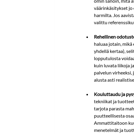
omin sanoin, mitä a
väärinkäsitykset jo
harmilta​. Jos aavis
valittu referenssiku
Rehellinen odotuste
haluaa jotain, mikä 
yhdellä kertaa), sel
lopputulosta voidaa
kuin luvata liikoja 
palvelun virheeksi, 
alusta asti realistise
Kouluttaudu ja pysy
tekniikat ja tuottee
tarjota parasta mahd
puutteellisesta osa
Ammattitaitoon kuul
menetelmät ja tuott