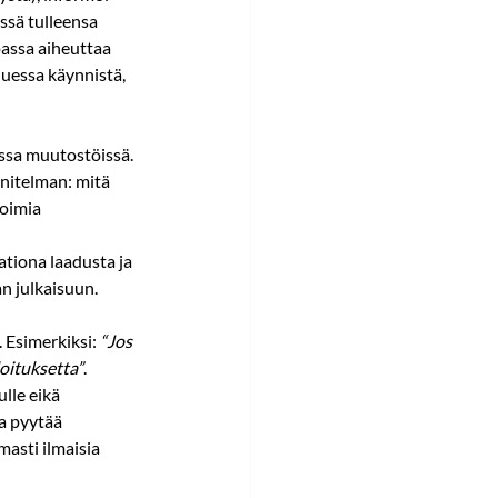
ssä tulleensa 
passa aiheuttaa 
uessa käynnistä, 
issa muutostöissä. 
nitelman: mitä 
toimia 
tiona laadusta ja 
n julkaisuun.
 Esimerkiksi: 
“Jos 
oituksetta”
. 
lle eikä 
a pyytää 
masti ilmaisia 