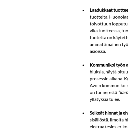
Laadukkaat tuottee
tuotteita. Huonolaa
toivottuun lopputu
vika tuotteessa, tu
tuotetta on käytetty
ammattimainen työs
asioissa.
Kommunikoi työn a
hiuksia, näytä pituu
prosessin aikana. Ky
Avoin kommunikoint
on tunne, että 
“kam
yllätyksiä tulee.
Selkeät hinnat ja e
sisällöstä. Ilmoita 
ekstraa (esim. eriko