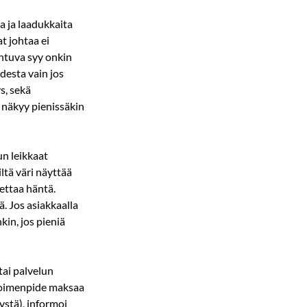
a ja laadukkaita 
 johtaa ei 
htuva syy onkin 
esta vain jos 
s, sekä 
näkyy pienissäkin 
n leikkaat 
ltä väri näyttää 
ettaa häntä. 
 Jos asiakkaalla 
in, jos pieniä 
ai palvelun 
 toimenpide maksaa 
ystä), informoi 