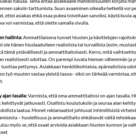
siakas haluaa. Tämä antaa asiakkaalle mahdollisuuden korjata mah
 ennen saksiin tarttumista. Suun avaaminen oikealla hetkellä voi p
tat, ettei asiakas ehkä osaa pukea toiveitaan sanoiksi, käytä kuvia
va voi varmistaa, että olette samalla sivulla.
n hallinta:
 Ammattilaisena tunnet hiusten ja käsittelyjen rajoituks
ei ole hänen hiuslaadulleen realistista tai turvallista (esim. mustas
itä tämä ystävällisesti ja ammattitaitoisesti. Kerro, mitä vaihtoehto
n realistisesti odottaa. On parempi luvata hieman vähemmän ja yl
ja tuottaa pettymys. Asiakkaan henkilökohtaisia, epärealistisia odot
jos työ muuten vastaa yleistä tasoa​– siksi on tärkeää varmistaa, e
t.
 ajan tasalla:
 Varmista, että oma ammattitaitosi on ajan tasalla. Hi
t kehittyvät jatkuvasti. Osallistu koulutuksiin ja seuraa alan kehitys
ollista laatua. Monet reklamaatiot johtuvat inhimillisistä virheistä
amisesta – huolellisuus ja ammattitaito ehkäisevät näitä tehokkaas
uu myös se, että osaat arvioida asiakkaan hiusten kunnon ja valit
eet​