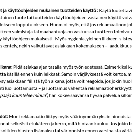
t ja käyttöohjeiden mukainen tuotteiden käyttö :
 Käytä luotettavi
tuinen tuote tai tuotteiden käyttöohjeiden vastainen käyttö voivat
lokseen lopputulokseen. Huomioi myös, että jos reklamaatioon jo
otteen valmistaja tai maahantuoja on vastuussa tuotteen toimivuud
 käyttöohjeen mukaisesti.  Myös hygienia, yleinen liikkeen  siistey
kentely, nekin vaikuttavat asiakkaan kokemukseen – laadukkuus 
ikana:
 Pidä asiakas ajan tasalla myös työn edetessä. Esimerkiksi ku
tta käsillä ennen kuin leikkaat. Samoin värjäyksessä voit kertoa, mi
sy asiakkaan fiilistä työn aikana, jotta voit reagoida, jos jokin huol
i luo luottamusta – ja luottamus vähentää reklamaatioherkkyyttä.
paaja kuuntelee minua”
, hän kokee saavansa hyvää palvelua silloink
hdot:
 Moni reklamaatio liittyy myös väärinymmärryksiin hinnoista t
hinnat selkeästi etukäteen ja kerro, mitä hintaan kuuluu. Jos jokin
ispitkien hiusten lisämaksu tai värinpoisto ennen varsinaista värjä