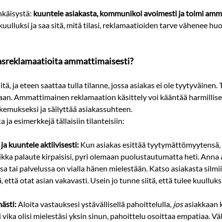
käisystä: 
kuuntele asiakasta, kommunikoi avoimesti ja toimi amm
kuulluksi ja saa sitä, mitä tilasi, reklamaatioiden tarve vähenee hu
kasreklamaatioita ammattimaisesti?
tä, ja eteen saattaa tulla tilanne, jossa asiakas ei ole tyytyväinen. 
aan. Ammattimainen reklamaation käsittely voi kääntää harmillisen
kemukseksi ja säilyttää asiakassuhteen. 
 ja esimerkkejä tällaisiin tilanteisiin:
ja kuuntele aktiivisesti:
 Kun asiakas esittää tyytymättömyytensä,
kka palaute kirpaisisi, pyri olemaan puolustautumatta heti. Anna 
 tai palvelussa on vialla hänen mielestään. Katso asiakasta silmiin
, että otat asian vakavasti. Usein jo tunne siitä, että tulee kuulluks
ästi:
 Aloita vastauksesi ystävällisellä pahoittelulla, 
jos
 asiakkaan k
 vika olisi mielestäsi yksin sinun, pahoittelu osoittaa empatiaa. V