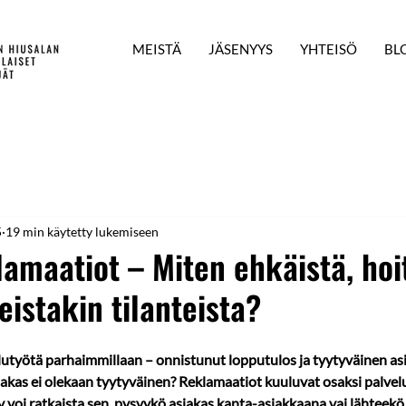
MEISTÄ
JÄSENYYS
YHTEISÖ
BL
5
19 min käytetty lukemiseen
amaatiot – Miten ehkäistä, hoi
eistakin tilanteista?
lutyötä parhaimmillaan – onnistunut lopputulos ja tyytyväinen asi
iakas ei olekaan tyytyväinen? Reklamaatiot kuuluvat osaksi palvelua
 voi ratkaista sen, pysyykö asiakas kanta-asiakkaana vai lähteek