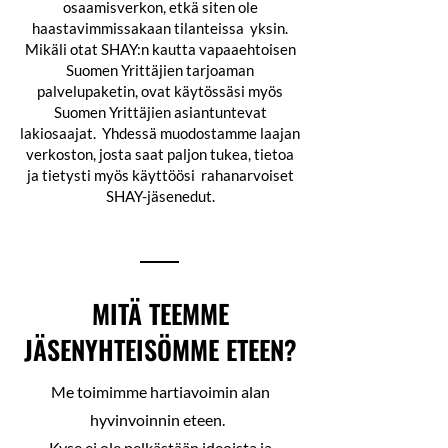
osaamisverkon, etkä siten ole
haastavimmissakaan tilanteissa yksin.
Mikäli otat SHAY:n kautta vapaaehtoisen
Suomen Yrittäjien tarjoaman
palvelupaketin, ovat käytössäsi myös
Suomen Yrittäjien asiantuntevat
lakiosaajat. Yhdessä muodostamme laajan
verkoston, josta saat paljon tukea, tietoa
ja tietysti myös käyttöösi rahanarvoiset
SHAY-jäsenedut.
MITÄ TEEMME
JÄSENYHTEISÖMME ETEEN?
Me toimimme hartiavoimin alan
hyvinvoinnin eteen.
Kyse ei ole pelkästään ideoista ja