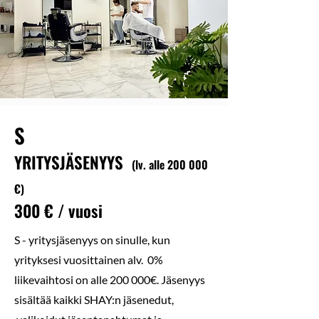
S
YRITYS
JÄSENYY
S
(
lv. alle 20
0 000
€
)
300
€ / vuosi
S - yritysjäsenyys on sinulle, kun
yrityksesi vuosittainen alv. 0%
liikevaihtosi on alle 200 000€. J
äsenyys
sisältää kaikki SHAY:n jäsenedut,