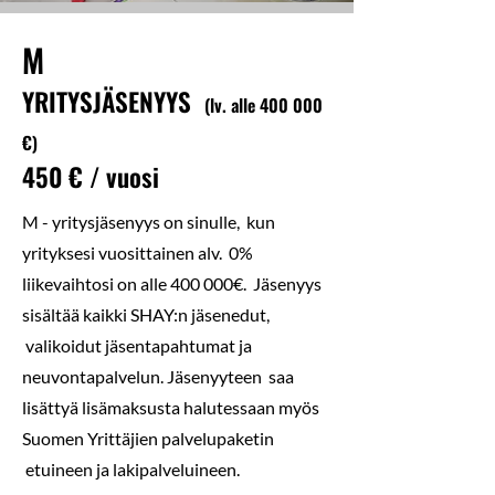
M
YRITYS
JÄSENYYS
(lv. alle 400 000
€
)
450
€ / vuosi
M - yritysjäsenyys on sinulle, kun
yrityksesi vuosittainen alv. 0%
liikevaihtosi on alle 400 000€. J
äsenyys
sisältää kaikki SHAY:n jäsenedut,
valikoidut jäsentapahtumat ja
neuvontapalvelun. Jäsenyyteen saa
lisättyä lisämaksusta halutessaan myös
Suomen Yrittäjien palvelupaketin
etuineen ja lakipalveluineen.