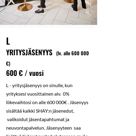
L
YRITYSJÄSENYYS
(lv. alle 600 000
€
)
600
€ / vuosi
L - yritysjäsenyys on sinulle, kun
yrityksesi vuosittainen alv. 0%
liikevaihtosi on alle 600 000€ . J
äsenyys
sisältää kaikki SHAY:n jäsenedut,
valikoidut jäsentapahtumat ja
neuvontapalvelun. Jäsenyyteen saa