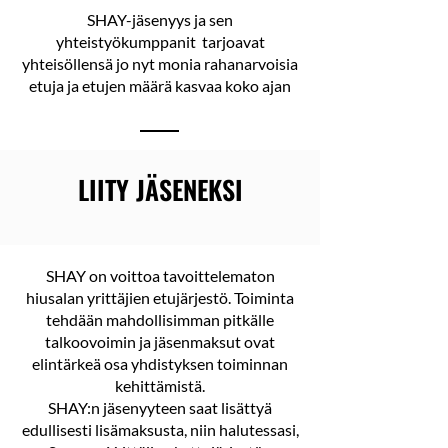
SHAY-jäsenyys ja sen
yhteistyökumppanit tarjoavat
yhteisöllensä jo nyt monia rahanarvoisia
etuja ja etujen määrä kasvaa koko ajan
LIITY JÄSENEKSI
SHAY on voittoa tavoittelematon
hiusalan yrittäjien etujärjestö.
Toiminta
tehdään mahdollisimman pitkälle
talkoovoimin ja jäsenmaksut ovat
elintärkeä osa yhdistyksen toiminnan
kehittämistä.
SHAY:n jäsenyyteen saat lisättyä
edullisesti lisämaksusta, niin halutessasi,