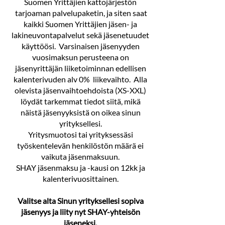
Suomen Yrittäjien kattojärjestön
tarjoaman palvelupaketin, ja siten saat
kaikki Suomen Yrittäjien jäsen- ja
lakineuvontapalvelut sekä jäsenetuudet
käyttöösi. Varsinaisen jäsenyyden
vuosimaksun perusteena on
jäsenyrittäjän liiketoiminnan edellisen
kalenterivuden alv 0% liikevaihto.
Alla
olevista jäsenvaihtoehdoista (XS-XXL)
löydät tarkemmat tiedot siitä,
mikä
näistä jäsenyyksistä on oikea sinun
yrityksellesi.
Yritysmuotosi tai yrityksessäsi
työskentelevän henkilöstön määrä ei
vaikuta jäsenmaksuun.
SHAY jäsenmaksu ja -kausi on 12kk ja
kalenterivuosittainen.
Valitse alta Sinun yrityksellesi sopiva
jäsenyys ja
liity nyt SHAY-yhteisön
jäseneksi.