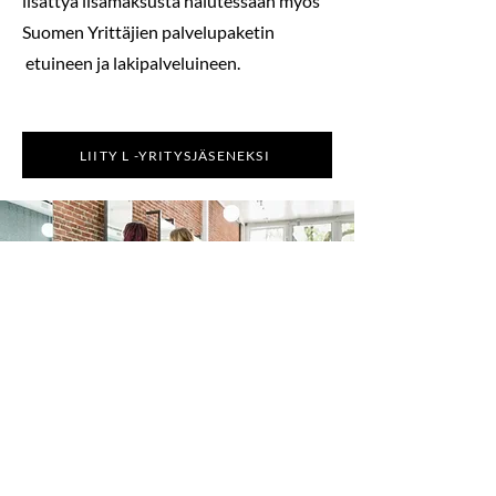
lisättyä lisämaksusta halutessaan myös
Suomen Yrittäjien palvelupaketin
etuineen ja lakipalveluineen.
LIITY L -YRITYSJÄSENEKSI
XL