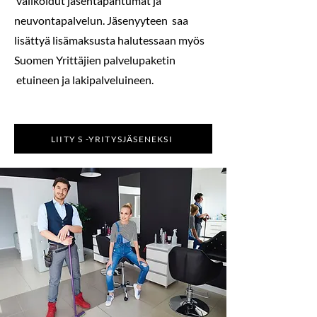
valikoidut jäsentapahtumat ja
neuvontapalvelun. Jäsenyyteen saa
lisättyä lisämaksusta halutessaan myös
Suomen Yrittäjien palvelupaketin
etuineen ja lakipalveluineen.
LIITY S -YRITYSJÄSENEKSI