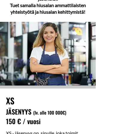
Tuet samalla hiusalan ammattilaisten
yhteistyötä ja hiusalan kehittymistä!
XS
JÄSENYYS
(lv
.
alle 100 000€)
150
€ / vuosi
XS - jäsenyys on sinulle, joka toimit