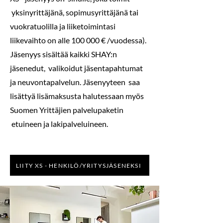
yksinyrittäjänä, sopimusyrittäjänä tai
vuokratuolilla ja liiketoimintasi
liikevaihto on alle 100 000 € /vuodessa).
J
äsenyys sisältää kaikki SHAY:n
jäsenedut, valikoidut jäsentapahtumat
ja neuvontapalvelun. Jäsenyyteen saa
lisättyä lisämaksusta halutessaan myös
Suomen Yrittäjien palvelupaketin
etuineen ja lakipalveluineen.
LIITY XS - HENKILÖ/YRITYSJÄSENEKSI