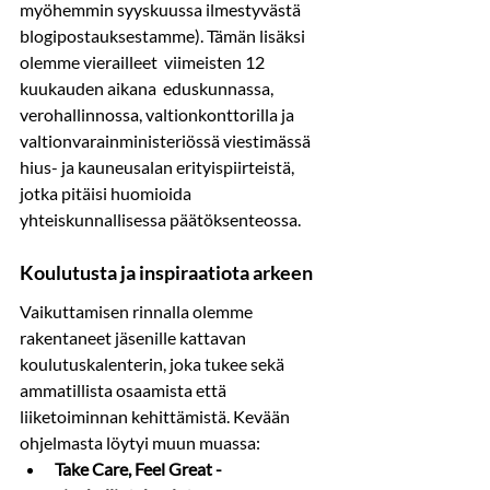
myöhemmin syyskuussa ilmestyvästä  
blogipostauksestamme). Tämän lisäksi 
olemme vierailleet  
viimeisten 12 
kuukauden aikana  eduskunnassa, 
verohallinnossa, valtionkonttorilla ja 
valtionvarainministeriössä viestimässä  
hius- ja kauneusalan erityispiirteistä, 
jotka pitäisi huomioida 
yhteiskunnallisessa päätöksenteossa.
Koulutusta ja inspiraatiota arkeen
Vaikuttamisen rinnalla olemme 
rakentaneet jäsenille kattavan 
koulutuskalenterin, joka tukee sekä 
ammatillista osaamista että 
liiketoiminnan kehittämistä. Kevään 
ohjelmasta löytyi muun muassa:
Take Care, Feel Great -