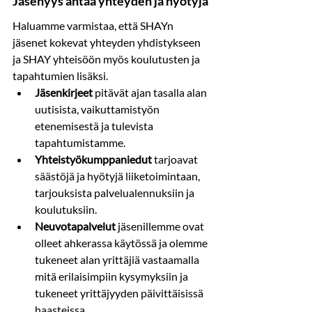
Jäsenyys antaa yhteyden ja hyötyjä
Haluamme varmistaa, että SHAYn 
jäsenet kokevat yhteyden yhdistykseen 
ja SHAY yhteisöön myös koulutusten ja 
tapahtumien lisäksi.
Jäsenkirjeet
 pitävät ajan tasalla alan 
uutisista, vaikuttamistyön 
etenemisestä ja tulevista 
tapahtumistamme.
Yhteistyökumppaniedut
 tarjoavat 
säästöjä ja hyötyjä liiketoimintaan, 
tarjouksista palvelualennuksiin ja 
koulutuksiin.
Neuvotapalvelut
 jäsenillemme ovat 
olleet ahkerassa käytössä ja olemme 
tukeneet alan yrittäjiä vastaamalla 
mitä erilaisimpiin kysymyksiin ja 
tukeneet yrittäjyyden päivittäisissä 
haasteissa.