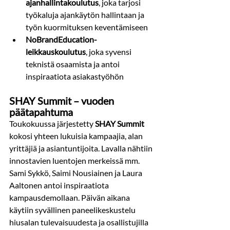
ajanhallintakoulutus
, joka tarjosi 
työkaluja ajankäytön hallintaan ja 
työn kuormituksen keventämiseen
NoBrandEducation-
leikkauskoulutus
, joka syvensi 
teknistä osaamista ja antoi 
inspiraatiota asiakastyöhön
SHAY Summit – vuoden 
päätapahtuma
Toukokuussa järjestetty 
SHAY Summit
kokosi yhteen lukuisia kampaajia, alan 
yrittäjiä ja asiantuntijoita. Lavalla nähtiin 
innostavien luentojen merkeissä mm. 
Sami Sykkö, Saimi Nousiainen ja Laura 
Aaltonen antoi inspiraatiota 
kampausdemollaan. Päivän aikana 
käytiin syvällinen paneelikeskustelu 
hiusalan tulevaisuudesta ja osallistujilla 