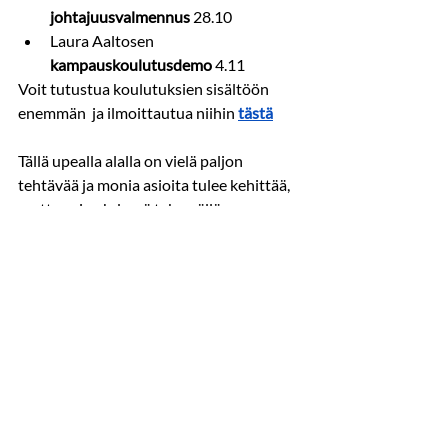
johtajuusvalmennus 
28.10
Laura Aaltosen 
kampauskoulutusdemo 
4.11
Voit tutustua koulutuksien sisältöön 
enemmän  ja ilmoittautua niihin 
tästä
Tällä upealla alalla on vielä paljon 
tehtävää ja monia asioita tulee kehittää, 
mutta vain yhdessä tekemällä 
varmistamme, että hiusalan ääni kuuluu, 
muutoksia tapahtuu ja ala kehittyy.  
Viimeisimmät päivitykset
Katso kaikki