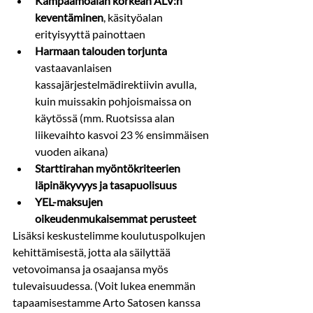
Kampaamoalan korkean ALV:n 
keventäminen
, käsityöalan 
erityisyyttä painottaen
Harmaan talouden torjunta 
vastaavanlaisen 
kassajärjestelmädirektiivin avulla, 
kuin muissakin pohjoismaissa on 
käytössä (mm. Ruotsissa alan 
liikevaihto kasvoi 23 % ensimmäisen 
vuoden aikana)
Starttirahan myöntökriteerien 
läpinäkyvyys ja tasapuolisuus
YEL-maksujen 
oikeudenmukaisemmat perusteet
Lisäksi keskustelimme koulutuspolkujen 
kehittämisestä, jotta ala säilyttää 
vetovoimansa ja osaajansa myös 
tulevaisuudessa. (Voit lukea enemmän 
tapaamisestamme Arto Satosen kanssa 