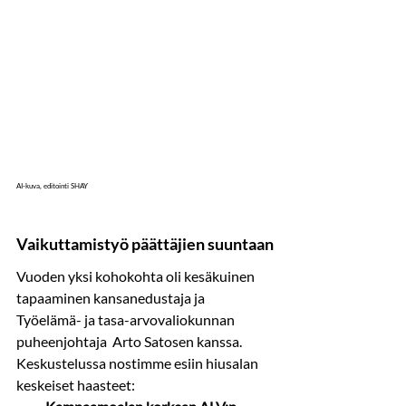
AI-kuva, editointi SHAY
Vaikuttamistyö päättäjien suuntaan
Vuoden yksi kohokohta oli kesäkuinen 
tapaaminen kansanedustaja ja 
Työelämä- ja tasa-arvovaliokunnan 
puheenjohtaja  Arto Satosen kanssa. 
Keskustelussa nostimme esiin hiusalan 
keskeiset haasteet: