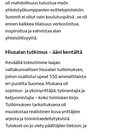
oli mahdollisuus tutustua myös 
yhteistyökumppanien esittelypisteisiin. 
Summit ei ollut vain koulutuspäivä , se oli 
ennen kaikkea tilaisuus verkostoitua, 
inspiroitua ja vahvistaa alan 
yhteisöllisyyttä.
Hiusalan tutkimus – ääni kentältä
Keväällä toteutimme laajan 
valtakunnallisen hiusalan tutkimuksen, 
johon osallistui upeat 550 ammattilaista 
eri puolilta Suomea. Mukana oli 
sopimus- ja yksinyrittäjiä, työnantajia ja 
ketjuomistajia – koko toimialan kirjo. 
Tutkimuksen tarkoituksena oli 
muodostaa realistinen kuva yrittäjien 
arjesta ja toimintaedellytyksistä. 
Tulokset on jo viety päättäjien tietoon, ja 