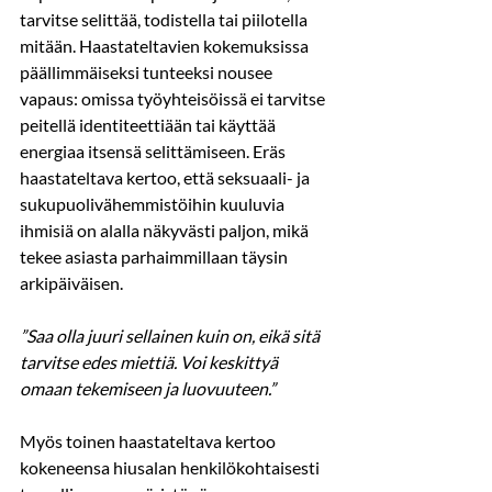
tarvitse selittää, todistella tai piilotella 
mitään. Haastateltavien kokemuksissa 
päällimmäiseksi tunteeksi nousee 
vapaus: omissa työyhteisöissä ei tarvitse 
peitellä identiteettiään tai käyttää 
energiaa itsensä selittämiseen.
 Eräs 
haastateltava kertoo, että seksuaali- ja 
sukupuolivähemmistöihin kuuluvia 
ihmisiä on alalla näkyvästi paljon, mikä 
tekee asiasta parhaimmillaan täysin 
arkipäiväisen.
”Saa olla juuri sellainen kuin on, eikä sitä 
tarvitse edes miettiä. Voi keskittyä 
omaan tekemiseen ja luovuuteen.”
Myös toinen haastateltava kertoo 
kokeneensa hiusalan henkilökohtaisesti 