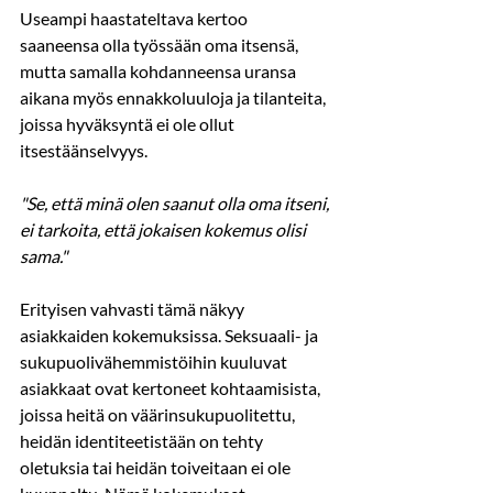
Useampi haastateltava kertoo 
saaneensa olla työssään oma itsensä, 
mutta samalla kohdanneensa uransa 
aikana myös ennakkoluuloja ja tilanteita, 
joissa hyväksyntä ei ole ollut 
itsestäänselvyys.
"Se, että minä olen saanut olla oma itseni, 
ei tarkoita, että jokaisen kokemus olisi 
sama."
Erityisen vahvasti tämä näkyy 
asiakkaiden kokemuksissa. Seksuaali- ja 
sukupuolivähemmistöihin kuuluvat 
asiakkaat ovat kertoneet kohtaamisista, 
joissa heitä on väärinsukupuolitettu, 
heidän identiteetistään on tehty 
oletuksia tai heidän toiveitaan ei ole 