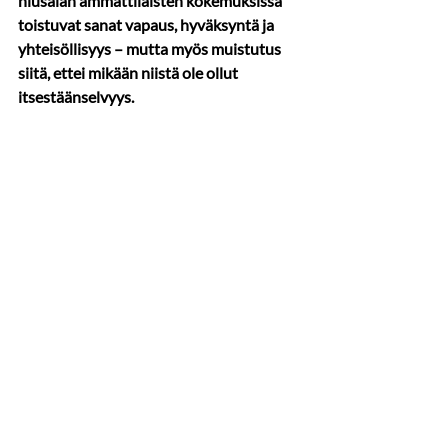
hiusalan ammattilaisten kokemuksissa 
toistuvat sanat vapaus, hyväksyntä ja 
yhteisöllisyys – mutta myös muistutus 
siitä, ettei mikään niistä ole ollut 
itsestäänselvyys.