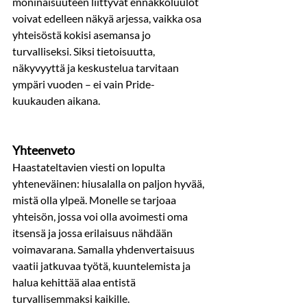
moninaisuuteen liittyvät ennakkoluulot 
voivat edelleen näkyä arjessa, vaikka osa 
yhteisöstä kokisi asemansa jo 
turvalliseksi. Siksi tietoisuutta, 
näkyvyyttä ja keskustelua tarvitaan 
ympäri vuoden – ei vain Pride-
kuukauden aikana.
Yhteenveto
Haastateltavien viesti on lopulta 
yhteneväinen: hiusalalla on paljon hyvää, 
mistä olla ylpeä. Monelle se tarjoaa 
yhteisön, jossa voi olla avoimesti oma 
itsensä ja jossa erilaisuus nähdään 
voimavarana. Samalla yhdenvertaisuus 
vaatii jatkuvaa työtä, kuuntelemista ja 
halua kehittää alaa entistä 
turvallisemmaksi kaikille.