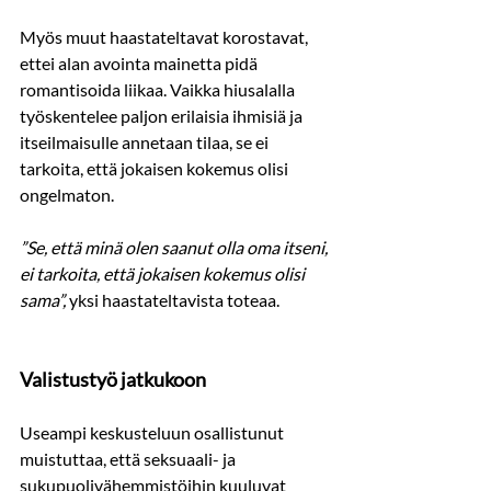
Myös muut haastateltavat korostavat, 
ettei alan avointa mainetta pidä 
romantisoida liikaa. Vaikka hiusalalla 
työskentelee paljon erilaisia ihmisiä ja 
itseilmaisulle annetaan tilaa, se ei 
tarkoita, että jokaisen kokemus olisi 
ongelmaton.
”Se, että minä olen saanut olla oma itseni, 
ei tarkoita, että jokaisen kokemus olisi 
sama”,
 yksi haastateltavista toteaa.
Valistustyö jatkukoon
Useampi keskusteluun osallistunut 
muistuttaa, että seksuaali- ja 
sukupuolivähemmistöihin kuuluvat 