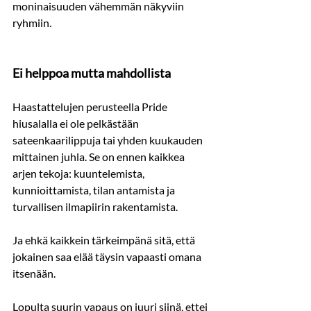
moninaisuuden vähemmän näkyviin 
ryhmiin.
Ei helppoa mutta mahdollista
Haastattelujen perusteella Pride 
hiusalalla ei ole pelkästään 
sateenkaarilippuja tai yhden kuukauden 
mittainen juhla. Se on ennen kaikkea 
arjen tekoja: kuuntelemista, 
kunnioittamista, tilan antamista ja 
turvallisen ilmapiirin rakentamista. 
Ja ehkä kaikkein tärkeimpänä sitä, että 
jokainen saa elää täysin vapaasti omana 
itsenään.
Lopulta suurin vapaus on juuri siinä, ettei 