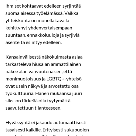
ihmiset kohtaavat edelleen syrjintää 
suomalaisessa työelämässä. Vaikka 
yhteiskunta on monella tavalla 
kehittynyt yhdenvertaisempaan 
suuntaan, ennakkoluuloja ja syrjiviä 
asenteita esiintyy edelleen.
Kansainvälisestä näkökulmasta asiaa 
tarkasteleva hiusalan ammattilainen 
näkee alan vahvuutena sen, että 
monimuotoisuus ja LGBTQ+-yhteisö 
ovat usein näkyvä ja arvostettu osa 
työkulttuuria. Hänen mukaansa juuri 
siksi on tärkeää olla tyytymättä 
saavutettuun tilanteeseen.
Hyväksyntä ei jakaudu automaattisesti 
tasaisesti kaikille. Erityisesti sukupuolen 