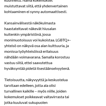
kuunneltu. Nämä kokemukset 
muistuttavat siitä, että yhdenvertainen 
kohtaaminen ei synny automaattisesti.
Kansainvälisestä näkökulmasta 
haastateltavat näkevät hiusalan 
kuitenkin ympäristönä, jossa 
monimuotoisuus voi kukoistaa. LGBTQ+-
yhteisö on näkyvä osa alan kulttuuria, ja 
monissa työyhteisöissä erilaisuus 
nähdään voimavarana. Samalla korostuu 
vastuu siitä, ettei saavutettua 
hyväksyntää pidetä itsestäänselvyytenä.
Tietoisuutta, näkyvyyttä ja keskustelua 
tarvitaan edelleen, jotta ala olisi 
turvallinen kaikille – myös niille, joiden 
kokemukset poikkeavat valtavirrasta tai 
jotka kuuluvat sukupuolen 