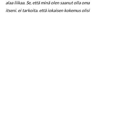
alaa liikaa. Se, että minä olen saanut olla oma 
itseni, ei tarkoita, että jokaisen kokemus olisi 
sama.
Tutkimustenkin perusteella seksuaali- ja 
sukupuolivähemmistöihin kuuluvat ihmiset 
kohtaavat edelleen syrjintää työelämässä. 
Suomi on monessa asiassa edellä, mutta 
työelämä ei ole vielä kaikille yhdenvertainen.
T. Harri - @harriakerberg
Nykyisissä kampaamopiireissä minun ei 
tarvitse selitellä elämääni tai sitä kuka olen tai 
edes miettiä asiaa sen kummemmin. Se, kuka 
olen, on täysin normaali asia ja saan 
yksinkertaisesti olla juuri sellainen kuin olen.
Aina se ei ole ollut itsestäänselvyys. Olen 
joskus joutunut tilanteisiin, joissa olen 
päätynyt selittelemään itseäni – koska en 