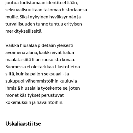
joutua todistamaan identiteettiään, 
seksuaalisuuttaan tai omaa historiaansa 
muille. Siksi nykyinen hyväksynnän ja 
turvallisuuden tunne tuntuu erityisen 
merkitykselliseltä.
Vaikka hiusalaa pidetään yleisesti 
avoimena alana, kaikki eivät halua 
maalata siitä liian ruusuista kuvaa. 
Suomessa ei ole tarkkaa tilastotietoa 
siitä, kuinka paljon seksuaali- ja 
sukupuolivähemmistöihin kuuluvia 
ihmisiä hiusalalla työskentelee, joten 
monet käsitykset perustuvat 
kokemuksiin ja havaintoihin.
Uskaliaasti itse