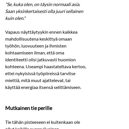
"Se, kuka olen, on täysin normaali asia. 
Saan yksinkertaisesti olla juuri sellainen 
kuin olen."
Vapaus näyttäytyykin ennen kaikkea 
mahdollisuutena keskittyä omaan 
työhön, luovuuteen ja ihmisten 
kohtaamiseen ilman, että oma 
identiteetti olisi jatkuvasti huomion 
kohteena. Useampi haastateltava kertoo, 
ettei nykyisissä työpiireissä tarvitse 
miettiä, mitä muut ajattelevat, tai 
käyttää energiaa itsensä selittämiseen.
Mutkainen tie perille
Tie tähän pisteeseen ei kuitenkaan ole 
ollut kaikille suoraviivainen.