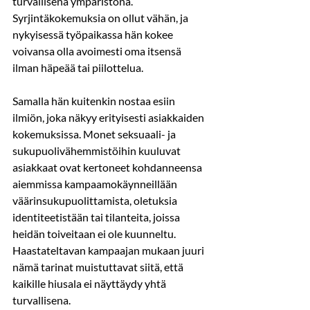
turvallisena ympäristönä. 
Syrjintäkokemuksia on ollut vähän, ja 
nykyisessä työpaikassa hän kokee 
voivansa olla avoimesti oma itsensä 
ilman häpeää tai piilottelua.
Samalla hän kuitenkin nostaa esiin 
ilmiön, joka näkyy erityisesti asiakkaiden 
kokemuksissa. Monet seksuaali- ja 
sukupuolivähemmistöihin kuuluvat 
asiakkaat ovat kertoneet kohdanneensa 
aiemmissa kampaamokäynneillään 
väärinsukupuolittamista, oletuksia 
identiteetistään tai tilanteita, joissa 
heidän toiveitaan ei ole kuunneltu. 
Haastateltavan kampaajan mukaan juuri 
nämä tarinat muistuttavat siitä, että 
kaikille hiusala ei näyttäydy yhtä 
turvallisena.