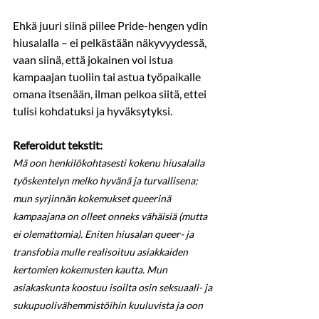
Ehkä juuri siinä piilee Pride-hengen ydin 
hiusalalla – ei pelkästään näkyvyydessä, 
vaan siinä, että jokainen voi istua 
kampaajan tuoliin tai astua työpaikalle 
omana itsenään, ilman pelkoa siitä, ettei 
tulisi kohdatuksi ja hyväksytyksi.
Referoidut tekstit:
Mä oon henkilökohtasesti kokenu hiusalalla 
työskentelyn melko hyvänä ja turvallisena; 
mun syrjinnän kokemukset queerinä 
kampaajana on olleet onneks vähäisiä (mutta 
ei olemattomia). Eniten hiusalan queer- ja 
transfobia mulle realisoituu asiakkaiden 
kertomien kokemusten kautta. Mun 
asiakaskunta koostuu isoilta osin seksuaali- ja 
sukupuolivähemmistöihin kuuluvista ja oon 