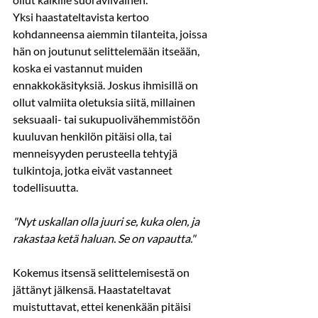
Yksi haastateltavista kertoo 
kohdanneensa aiemmin tilanteita, joissa 
hän on joutunut selittelemään itseään, 
koska ei vastannut muiden 
ennakkokäsityksiä. Joskus ihmisillä on 
ollut valmiita oletuksia siitä, millainen 
seksuaali- tai sukupuolivähemmistöön 
kuuluvan henkilön pitäisi olla, tai 
menneisyyden perusteella tehtyjä 
tulkintoja, jotka eivät vastanneet 
todellisuutta.
"Nyt uskallan olla juuri se, kuka olen, ja 
rakastaa ketä haluan. Se on vapautta."
Kokemus itsensä selittelemisestä on 
jättänyt jälkensä. Haastateltavat 
muistuttavat, ettei kenenkään pitäisi 