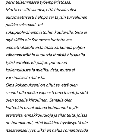
perinteisemmässä työympäristössä.
Mutta en silti sanoisi, että hiusala olisi 
automaattisesti helppo tai täysin turvallinen 
paikka seksuaali- tai 
sukupuolivähemmistöihin kuuluville. Siitä ei 
myöskään ole Suomessa luotettavaa 
ammattialakohtaista tilastoa, kuinka paljon 
vähemmistöihin kuuluvia ihmisiä hiusalalla 
työskentelee. Eli paljon puhutaan 
kokemuksista ja mielikuvista, mutta ei 
varsinaisesta datasta.
Oma kokemukseni on ollut se, että olen 
saanut olla melko vapaasti oma itseni, ja siitä 
olen todella kiitollinen. Samalla olen 
kuitenkin urani aikana kohdannut myös 
asenteita, ennakkoluuloja ja tilanteita, joissa 
on huomannut, ettei kaikkien hyväksyntä ole 
itsestäänselvyys. Siksi en halua romantisoida 