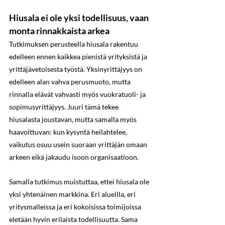
Hiusala ei ole yksi todellisuus, vaan 
monta rinnakkaista arkea
Tutkimuksen perusteella hiusala rakentuu 
edelleen ennen kaikkea pienistä yrityksistä ja 
yrittäjävetoisesta työstä. Yksinyrittäjyys on 
edelleen alan vahva perusmuoto, mutta 
rinnalla elävät vahvasti myös vuokratuoli- ja 
sopimusyrittäjyys. Juuri tämä tekee 
hiusalasta joustavan, mutta samalla myös 
haavoittuvan: kun kysyntä heilahtelee, 
vaikutus osuu usein suoraan yrittäjän omaan 
arkeen eikä jakaudu isoon organisaatioon.
Samalla tutkimus muistuttaa, ettei hiusala ole 
yksi yhtenäinen markkina. Eri alueilla, eri 
yritysmalleissa ja eri kokoisissa toimijoissa 
eletään hyvin erilaista todellisuutta. Sama 