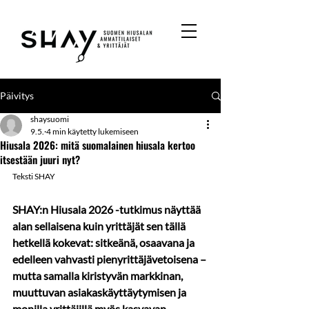
Päivitys
shaysuomi
9.5.
4 min käytetty lukemiseen
Hiusala 2026: mitä suomalainen hiusala kertoo
itsestään juuri nyt?
Teksti SHAY 
SHAY:n Hiusala 2026 -tutkimus näyttää 
alan sellaisena kuin yrittäjät sen tällä 
hetkellä kokevat: sitkeänä, osaavana ja 
edelleen vahvasti pienyrittäjävetoisena – 
mutta samalla kiristyvän markkinan, 
muuttuvan asiakaskäyttäytymisen ja 
monilla yrittäjillä myös kasvavan 