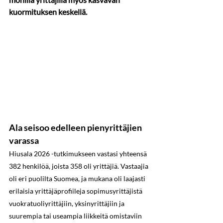
kuormituksen keskellä.
Ala seisoo edelleen pienyrittäjien 
varassa
Hiusala 2026 -tutkimukseen vastasi yhteensä 
382 henkilöä, joista 358 oli yrittäjiä. Vastaajia 
oli eri puolilta Suomea, ja mukana oli laajasti 
erilaisia yrittäjäprofiileja sopimusyrittäjistä 
vuokratuoliyrittäjiin, yksinyrittäjiin ja 
suurempia tai useampia liikkeitä omistaviin 