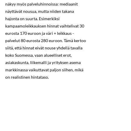
näkyy myös palveluhinnoissa: mediaanit 
näyttävät nousua, mutta niiden takana 
hajonta on suurta. Esimerkiksi 
kampaamoleikkauksen hinnat vaihtelivat 30 
eurosta 170 euroon ja väri + leikkaus -
palvelut 80 eurosta 280 euroon. Tämä kertoo 
siitä, että hinnat eivät nouse yhdellä tavalla 
koko Suomessa, vaan alueelliset erot, 
asiakaskunta, liikemalli ja yrityksen asema 
markkinassa vaikuttavat paljon siihen, mikä 
on realistinen hintataso.