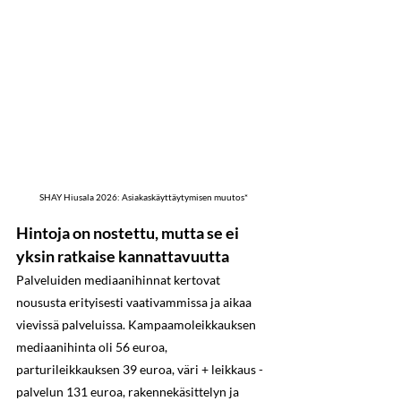
SHAY Hiusala 2026: Asiakaskäyttäytymisen muutos*
Hintoja on nostettu, mutta se ei 
yksin ratkaise kannattavuutta
Palveluiden mediaanihinnat kertovat 
noususta erityisesti vaativammissa ja aikaa 
vievissä palveluissa. Kampaamoleikkauksen 
mediaanihinta oli 56 euroa, 
parturileikkauksen 39 euroa, väri + leikkaus -
palvelun 131 euroa, rakennekäsittelyn ja 