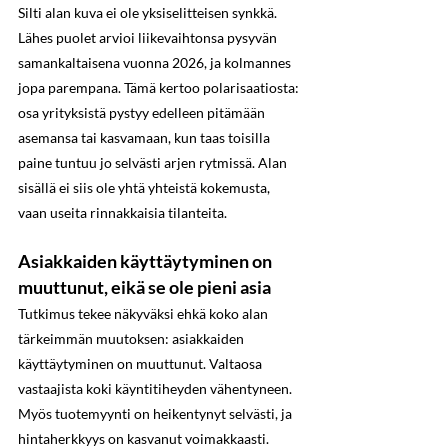
Silti alan kuva ei ole yksiselitteisen synkkä. 
Lähes puolet arvioi liikevaihtonsa pysyvän 
samankaltaisena vuonna 2026, ja kolmannes 
jopa parempana. Tämä kertoo polarisaatiosta: 
osa yrityksistä pystyy edelleen pitämään 
asemansa tai kasvamaan, kun taas toisilla 
paine tuntuu jo selvästi arjen rytmissä. Alan 
sisällä ei siis ole yhtä yhteistä kokemusta, 
vaan useita rinnakkaisia tilanteita.
Asiakkaiden käyttäytyminen on 
muuttunut, eikä se ole pieni asia
Tutkimus tekee näkyväksi ehkä koko alan 
tärkeimmän muutoksen: asiakkaiden 
käyttäytyminen on muuttunut. Valtaosa 
vastaajista koki käyntitiheyden vähentyneen. 
Myös tuotemyynti on heikentynyt selvästi, ja 
hintaherkkyys on kasvanut voimakkaasti. 