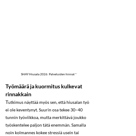
SHAY Hiusala 2026: Palveluiden hinnat *
Työmäärä ja kuormitus kulkevat 
rinnakkain
T
utkimus näyttää myös sen, että hiusalan työ 
ei ole keventynyt. Suurin osa tekee 30–40 
tunnin työviikkoa, mutta merkittävä joukko 
työskentelee paljon tätä enemmän. Samalla 
noin kolmannes kokee stressiä usein tai 