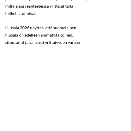
millaisissa realiteeteissa yrittäjät tällä 
hetkellä toimivat.
Hiusala 2026 näyttää, että suomalainen 
hiusala on edelleen ammattitaitoinen, 
sitoutunut ja vahvasti yrittäjyyden varaan 
rakentuva. Samalla se näyttää, että 
asiakkaiden käyttäytymisen muutos, 
kannattavuuspaine, alueellinen hintahajonta, 
kilpailun kokemus ja yrittäjien kuormitus 
eivät ole irrallisia ilmiöitä. Ne ovat samaa 
kokonaisuutta. Ja juuri siksi niistä on 
puhuttava yhdessä, avoimesti ja tiedon 
pohjalta.
Tutkimuksen 5 tärkeintä havaintoa
1. Hiusala on edelleen vahvasti 