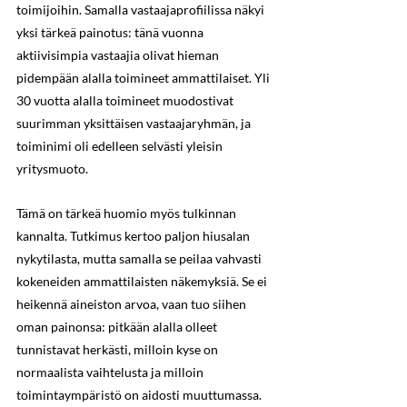
toimijoihin. Samalla vastaajaprofiilissa näkyi 
yksi tärkeä painotus: tänä vuonna 
aktiivisimpia vastaajia olivat hieman 
pidempään alalla toimineet ammattilaiset. Yli 
30 vuotta alalla toimineet muodostivat 
suurimman yksittäisen vastaajaryhmän, ja 
toiminimi oli edelleen selvästi yleisin 
yritysmuoto.
Tämä on tärkeä huomio myös tulkinnan 
kannalta. Tutkimus kertoo paljon hiusalan 
nykytilasta, mutta samalla se peilaa vahvasti 
kokeneiden ammattilaisten näkemyksiä. Se ei 
heikennä aineiston arvoa, vaan tuo siihen 
oman painonsa: pitkään alalla olleet 
tunnistavat herkästi, milloin kyse on 
normaalista vaihtelusta ja milloin 
toimintaympäristö on aidosti muuttumassa.