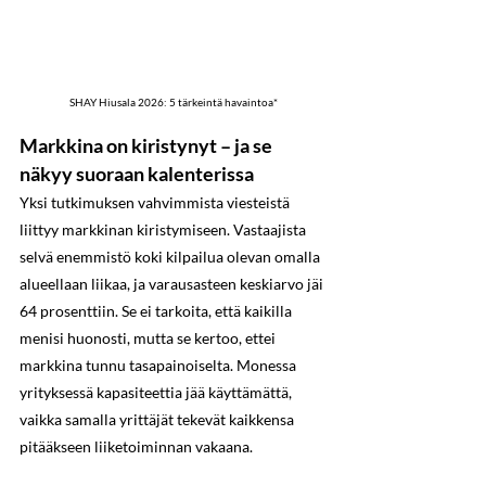
SHAY Hiusala 2026: 5 tärkeintä havaintoa*
Markkina on kiristynyt – ja se 
näkyy suoraan kalenterissa
Yksi tutkimuksen vahvimmista viesteistä 
liittyy markkinan kiristymiseen. Vastaajista 
selvä enemmistö koki kilpailua olevan omalla 
alueellaan liikaa, ja varausasteen keskiarvo jäi 
64 prosenttiin. Se ei tarkoita, että kaikilla 
menisi huonosti, mutta se kertoo, ettei 
markkina tunnu tasapainoiselta. Monessa 
yrityksessä kapasiteettia jää käyttämättä, 
vaikka samalla yrittäjät tekevät kaikkensa 
pitääkseen liiketoiminnan vakaana.