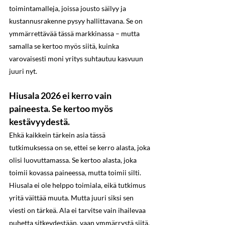
toimintamalleja, joissa jousto säilyy ja 
kustannusrakenne pysyy hallittavana. Se on 
ymmärrettävää tässä markkinassa – mutta 
samalla se kertoo myös siitä, kuinka 
varovaisesti moni yritys suhtautuu kasvuun 
juuri nyt.
Hiusala 2026 ei kerro vain 
paineesta. Se kertoo myös 
kestävyydestä.
Ehkä kaikkein tärkein asia tässä 
tutkimuksessa on se, ettei se kerro alasta, joka 
olisi luovuttamassa. Se kertoo alasta, joka 
toimii kovassa paineessa, mutta toimii silti. 
Hiusala ei ole helppo toimiala, eikä tutkimus 
yritä väittää muuta. Mutta juuri siksi sen 
viesti on tärkeä. Ala ei tarvitse vain ihailevaa 
puhetta sitkeydestään, vaan ymmärrystä siitä, 