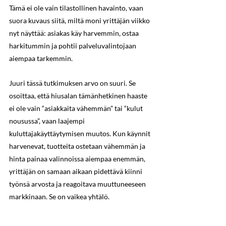
Tämä ei ole vain tilastollinen havainto, vaan 
suora kuvaus siitä, miltä moni yrittäjän viikko 
nyt näyttää: asiakas käy harvemmin, ostaa 
harkitummin ja pohtii palveluvalintojaan 
aiempaa tarkemmin.
Juuri tässä tutkimuksen arvo on suuri. Se 
osoittaa, että hiusalan tämänhetkinen haaste 
ei ole vain “asiakkaita vähemmän” tai “kulut 
nousussa”, vaan laajempi 
kuluttajakäyttäytymisen muutos. Kun käynnit 
harvenevat, tuotteita ostetaan vähemmän ja 
hinta painaa valinnoissa aiempaa enemmän, 
yrittäjän on samaan aikaan pidettävä kiinni 
työnsä arvosta ja reagoitava muuttuneeseen 
markkinaan. Se on vaikea yhtälö.