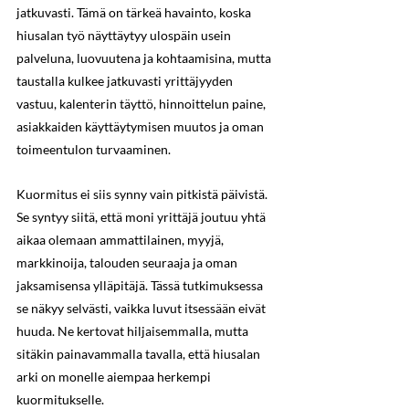
jatkuvasti. Tämä on tärkeä havainto, koska 
hiusalan työ näyttäytyy ulospäin usein 
palveluna, luovuutena ja kohtaamisina, mutta 
taustalla kulkee jatkuvasti yrittäjyyden 
vastuu, kalenterin täyttö, hinnoittelun paine, 
asiakkaiden käyttäytymisen muutos ja oman 
toimeentulon turvaaminen.
Kuormitus ei siis synny vain pitkistä päivistä. 
Se syntyy siitä, että moni yrittäjä joutuu yhtä 
aikaa olemaan ammattilainen, myyjä, 
markkinoija, talouden seuraaja ja oman 
jaksamisensa ylläpitäjä. Tässä tutkimuksessa 
se näkyy selvästi, vaikka luvut itsessään eivät 
huuda. Ne kertovat hiljaisemmalla, mutta 
sitäkin painavammalla tavalla, että hiusalan 
arki on monelle aiempaa herkempi 
kuormitukselle.