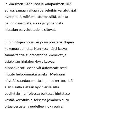
leikkauksen 132 euroa ja kampauksen 102 
euroa. Samaan aikaan palveluihin varatut ajat 
ovat pitkiä, mikä muistuttaa siitä, kuinka 
paljon osaamista, aikaa ja työpanosta 
hiusalan palvelut todella sitovat.
Silti hintojen nousu ei yksin poista yrittäjien 
kokemaa painetta. Kun kysyntä ei kasva 
samaa tahtia, tuoteostot heikkenevät ja 
asiakkaan hintaherkkyys kasvaa, 
hinnankorotukset eivät automaattisesti 
muutu helpommaksi arjeksi. Mediaani 
näyttää suuntaa, mutta hajonta kertoo, että 
alan sisällä eletään hyvin erilaisilla 
edellytyksillä. Toisessa paikassa hintataso 
kestää korotuksia, toisessa jokainen euro 
pitää perustella uudelleen joka päivä.