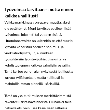
Työvoimaa tarvitaan – mutta ennen 
kaikkea hallitusti
Vaikka markkinassa on epävarmuutta, ala ei 
ole pysähtynyt. Moni tarvitsee edelleen lisää 
työvoimaa joko heti tai vuoden sisällä. 
Huomionarvoista on kuitenkin se, että suurin 
kysyntä kohdistuu edelleen sopimus- ja 
vuokratuoliyrittäjiin, ei niinkään 
työsuhteisiin työntekijöihin. Lisäksi tarve 
kohdistuu ennen kaikkea valmiisiin osaajiin. 
Tämä kertoo paljon alan nykyisestä logiikasta: 
kasvua kyllä haetaan, mutta hallitusti ja 
mahdollisimman pienellä lisäriskillä.
Tämä on yksi tutkimuksen merkittävimmistä 
rakenteellisista havainnoista. Hiusala ei tällä 
hetkellä etsi vain lisää käsiä, vaan sellaisia 